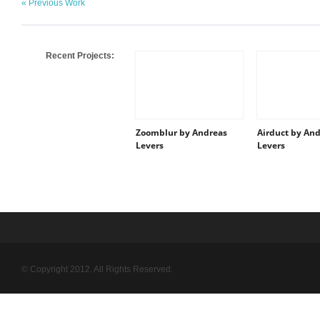
« Previous Work
Recent Projects:
Zoomblur by Andreas
Airduct by An
Levers
Levers
© Copyright 2012. All Rights Reserved.